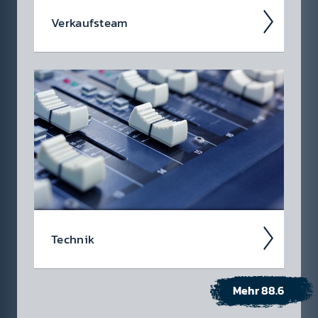
Ver­kaufs­team
Sie rocken mit Ihnen gem­einsam Ihren
Marken­auf­tritt. Mit viel Know-How und Er­fahr­
ung kre­ieren sie inno­vative und an­sprech­
ende Spot­kam­pagnen auf 88.6.
Technik
Mehr 88.6
Knöpfe, Schal­ter, Regler? Unsere Technik­
mit­arbeit­er schauen darauf, dass alles rei­