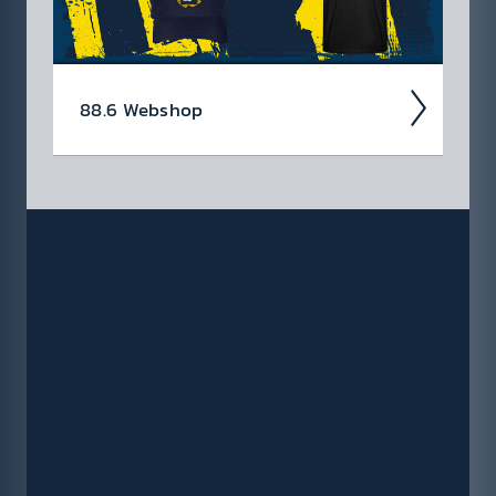
88.6 Web­shop
In unserem Webshop findest du dein Radio
88.6 Lieb­lings­teil mit dem du sicher auf­fällst
✓ Bock auf Rock T-Shirts ✓ Hoodies ✓ für
Damen & Herren