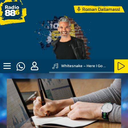
Roman Dallamassl
Whitesnake – Here I Go Again