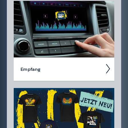
bungs­los funk­tion­iert, wenn du 88.6 hörst!
Empfang
Ob über das kla­ss­ische UKW-Radio, über
DAB+ oder über die Smart­speaker - hier
findest du eine Über­sicht aller Em­pfangs­wege
auf denen du Radio 88.6, das...