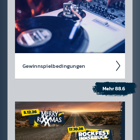
Privat­radio Gesell­schaft m.b.H. (in weit­erer
Folge „Radio 88.6“ genannt) findest du alle
Infor­­mat­­ionen dazu...
Ge­winn­spiel­beding­ungen
Mehr 88.6
Die Gewinn­spiel- und Nutzung­sbeding­
ungen für Radio 88.6.