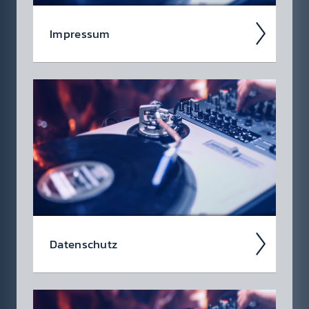
Impress­um
Radio 88.6 ist ein öster­reich­ischer Privat­
radio­sender mit Sende­gebiet Wien, Nieder­
öster­reich, Burgen­land, Graz und Umge­bung,
Ober­öster­reich sowie...
Daten­schutz
Im Daten­schutz­hinweis der Radio Eins