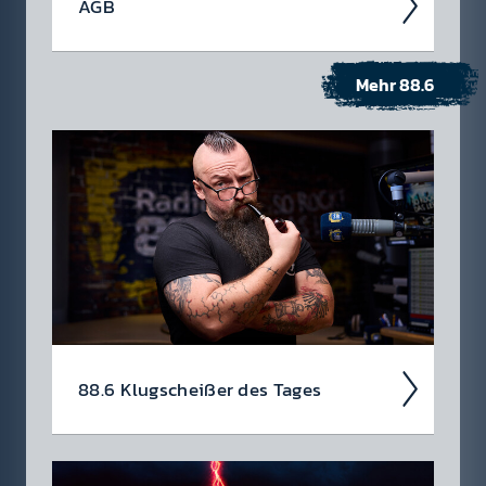
AGB
Mehr 88.6
Hier findest du alle Informa­tionen zu den
allg­emein­en Gesch­äfts­bedin­gungen für
Radio 88.6
88.6 Klug­scheiß­er des Tages
Haha­ha, da bist du wirk­lich darauf rein­