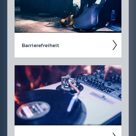
Barr­iere­frei­heit
Bar­riere­frei­heits­er­klärung für Radio Eins
Privat­radio­gesell­schaft m.b.H. bzw. von Radio
88.6