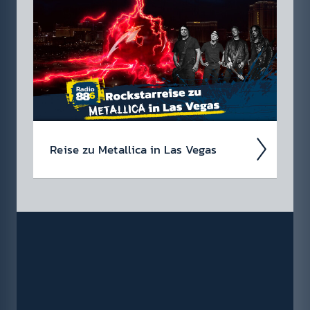
gefal­len? Tja, so ein­fach machen wir es dir
nicht!
Das Klug­scheiß­er Häf­erl ist natür­
lich nicht käuf­lich...
Reise zu Metal­lica in Las Vegas
Wir suchen einen Metal­lica-Megafan für die
88.6 Rock­star­reise zu Metal­lica im Sphere in
Las Vegas am 1. Oktober 2026!