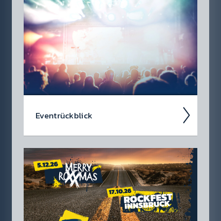
Da soll­test du dabei sein – oder zu­mindest
so tun als ob. Die wir­klich coolen Events, die
du dir heute schon in den Kalen­der ein­tragen
soll­test.
Event­rück­blick
Wir blicken auf coole 88.6 Events zurück.