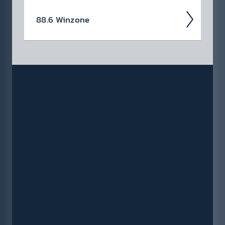
88.6 Winzone
Ent­decke hier akt­uelle Gewinn­spiele »
Konzert­tickets & mehr! Klick dich durch zu
deinem Traum­preis. Schnell und einfach. Wie
sagen Queen so schön? No time for losers!