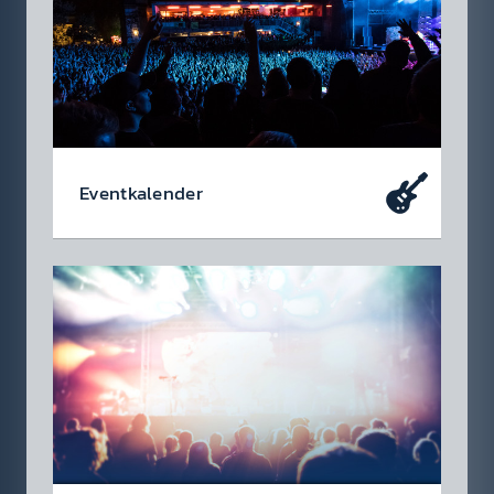
Event­kalen­der
Da soll­test du dabei sein – oder zu­mindest
so tun als ob. Die wir­klich coolen Events, die
du dir heute schon in den Kalen­der ein­tragen
soll­test.