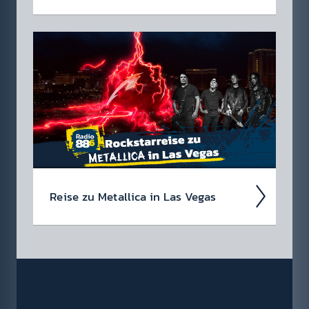
In unserem Webshop findest du dein Radio
88.6 Lieb­lings­teil mit dem du sicher auf­fällst
✓ Bock auf Rock T-Shirts ✓ Hoodies ✓ für
Damen & Herren
Reise zu Metal­lica in Las Vegas
Wir suchen einen Metal­lica-Megafan für die
88.6 Rock­star­reise zu Metal­lica im Sphere in
Las Vegas am 1. Oktober 2026!