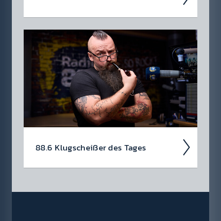
Ent­decke hier akt­uelle Gewinn­spiele »
Konzert­tickets & mehr! Klick dich durch zu
deinem Traum­preis. Schnell und einfach. Wie
sagen Queen so schön? No time for losers!
88.6 Klug­scheiß­er des Tages
Haha­ha, da bist du wirk­lich darauf rein­
gefal­len? Tja, so ein­fach machen wir es dir
nicht!
Das Klug­scheiß­er Häf­erl ist natür­
lich nicht käuf­lich, man muss es sich weiter­hin