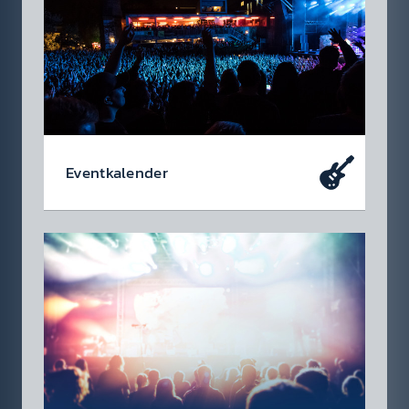
Event­kalen­der
Da soll­test du dabei sein – oder zu­mindest
so tun als ob. Die wir­klich coolen Events, die
du dir heute schon in den Kalen­der ein­tragen
soll­test.