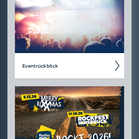
so tun als ob. Die wir­klich coolen Events, die
du dir heute schon in den Kalen­der ein­tragen
soll­test.
Event­rück­blick
Wir blicken auf coole 88.6 Events zurück.