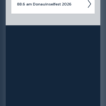
88.6 am Donau­insel­fest 2026
Wir rocken auch heuer das Donau­insel­fest
von 3.-5. Juli!
Avatar, Air­bourne und
Feuer­schwanz head­linen die Bank Austria ­
Radio 88.6 Rock Bühne!