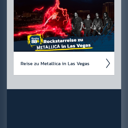
88.6 Lieb­lings­teil mit dem du sicher auf­fällst
✓ Bock auf Rock T-Shirts ✓ Hoodies ✓ für
Damen & Herren
Reise zu Metal­lica in Las Vegas
Wir suchen einen Metal­lica-Megafan für die
88.6 Rock­star­reise zu Metal­lica im Sphere in
Las Vegas am 1. Oktober 2026!