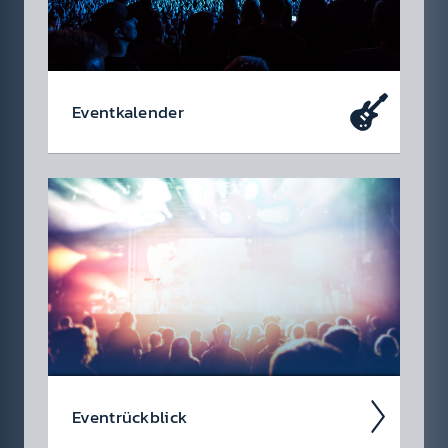
Event­kalen­der
Da soll­test du dabei sein – oder zu­mindest
so tun als ob. Die wir­klich coolen Events, die
du dir heute schon in den Kalen­der ein­tragen
soll­test.
Event­rück­blick