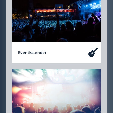
Event­kalen­der
Da soll­test du dabei sein – oder zu­mindest
so tun als ob. Die wir­klich coolen Events, die
du dir heute schon in den Kalen­der ein­tragen
soll­test.