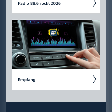
Radio 88.6 rockt 2026
Auch 2026 heißt es: Wir sind ROCK­FEST!
Jetzt schon die Tickets für unsere 88.6 Events
checken.
Empfang
Ob über das kla­ss­ische UKW-Radio, über
DAB+ oder über die Smart­speaker - hier
findest du eine Über­sicht aller Em­pfangs­wege