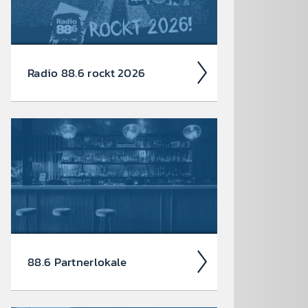
Radio 88.6 rockt 2026
Auch 2026 heißt es: Wir sind
ROCK­FEST! Jetzt schon die Tickets für
unsere 88.6 Events checken.
88.6 Partner­lokale