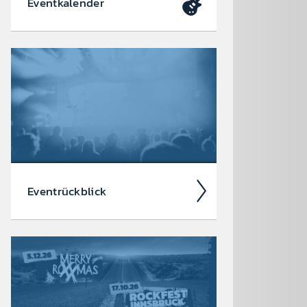
Event­kalen­der
Da soll­test du dabei sein – oder
zu­mindest so tun als ob. Die wir­klich
coolen Events, die du dir heute schon
in den Kalen­der ein­tragen soll­test.
Event­rück­blick
Wir blicken auf coole 88.6 Events
zurück.