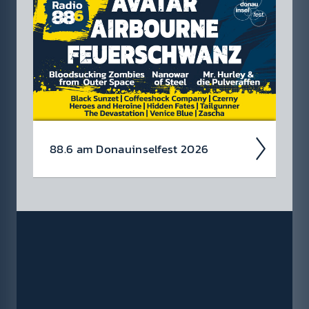
gefal­len? Tja, so ein­fach machen wir es dir
nicht!
Das Klug­scheiß­er Häf­erl ist natür­
lich nicht käuf­lich, man muss es sich weiter­hin
verdien­en!
88.6 am Donau­insel­fest 2026
Wir rocken auch heuer das Donau­insel­fest
von 3.-5. Juli!
Avatar, Air­bourne und
Feuer­schwanz head­linen die Bank Austria ­
Radio 88.6 Rock Bühne!