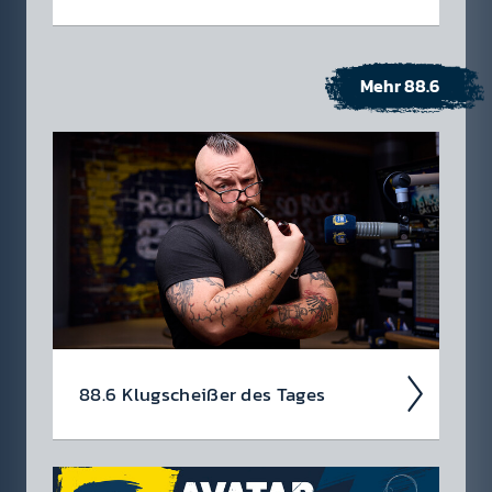
Mehr 88.6
88.6 Klug­scheiß­er des Tages
Haha­ha, da bist du wirk­lich darauf rein­