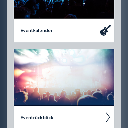
Event­kalen­der
Da soll­test du dabei sein – oder zu­mindest
so tun als ob. Die wir­klich coolen Events, die
du dir heute schon in den Kalen­der ein­tragen
soll­test.
Event­rück­blick