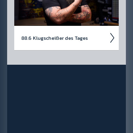
88.6 Klug­scheiß­er des Tages
Haha­ha, da bist du wirk­lich darauf rein­
gefal­len? Tja, so ein­fach machen wir es dir
nicht!
Das Klug­scheiß­er Häf­erl ist natür­
lich nicht käuf­lich, man muss es sich weiter­hin
verdien­en!