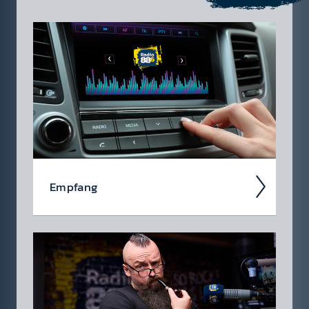
Empfang
Ob über das kla­ss­ische UKW-Radio, über
DAB+ oder über die Smart­speaker - hier
findest du eine Über­sicht aller Em­pfangs­wege
auf denen du Radio 88.6, das öster­reich­ische
Rock­radio em­pfangen und hören kannst!