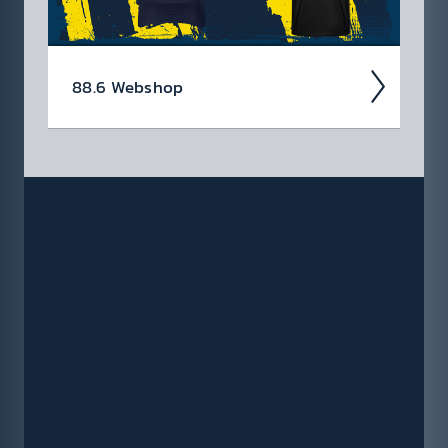
88.6 Web­shop
In unserem Webshop findest du dein Radio
88.6 Lieb­lings­teil mit dem du sicher auf­fällst
✓ Bock auf Rock T-Shirts ✓ Hoodies ✓ für
Damen & Herren