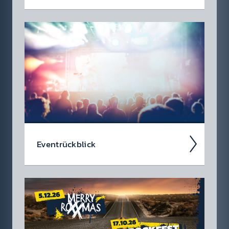
Da soll­test du dabei sein – oder zu­mindest
so tun als ob. Die wir­klich coolen Events, die
du dir heute schon in den Kalen­der ein­tragen
soll­test.
Event­rück­blick
Wir blicken auf coole 88.6 Events zurück.