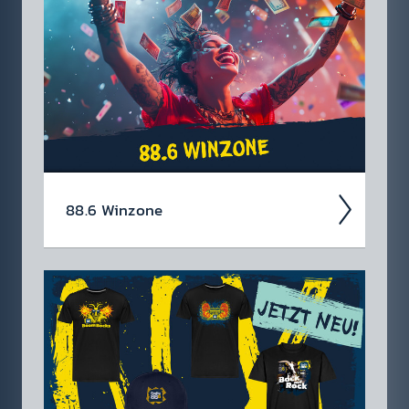
88.6 Winzone
Ent­decke hier akt­uelle Gewinn­spiele »
Konzert­tickets & mehr! Klick dich durch zu
deinem Traum­preis. Schnell und einfach. Wie
sagen Queen so schön? No time for losers!