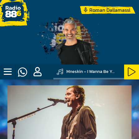
Roman Dallamassl
Mneskin – I Wanna Be Your Slave