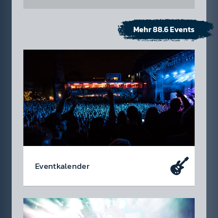
Mehr 88.6 Events
Event­kalen­der
Da soll­test du dabei sein – oder zu­mindest
so tun als ob. Die wir­klich coolen Events, die