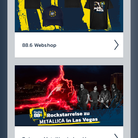
88.6 Web­shop
In unserem Webshop findest du dein Radio
88.6 Lieb­lings­teil mit dem du sicher auf­fällst
✓ Bock auf Rock T-Shirts ✓ Hoodies ✓ für
Damen & Herren