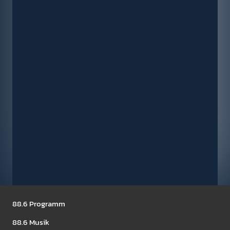
Seitennavigation
88.6 Pro­gramm
Die Jagd nach Timpel X
88.6 Musik
Shows