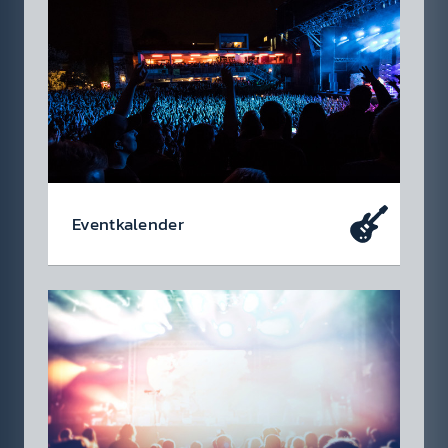
Event­kalen­der
Da soll­test du dabei sein – oder zu­mindest
so tun als ob. Die wir­klich coolen Events, die
du dir heute schon in den Kalen­der ein­tragen
soll­test.