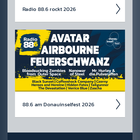
Radio 88.6 rockt 2026
Auch 2026 heißt es: Wir sind ROCK­FEST!
Jetzt schon die Tickets für unsere 88.6 Events
checken.
88.6 am Donau­insel­fest 2026
Wir rocken auch heuer das Donau­insel­fest
von 3.-5. Juli!
Avatar, Air­bourne und