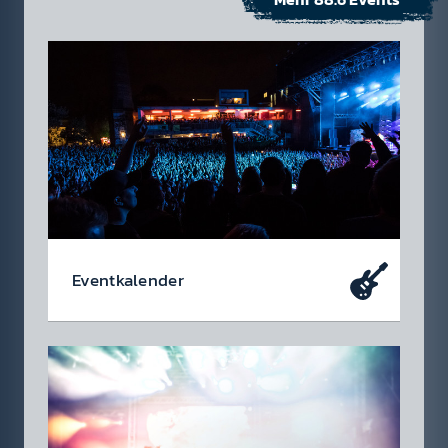
Event­kalen­der
Da soll­test du dabei sein – oder zu­mindest
so tun als ob. Die wir­klich coolen Events, die
du dir heute schon in den Kalen­der ein­tragen
soll­test.