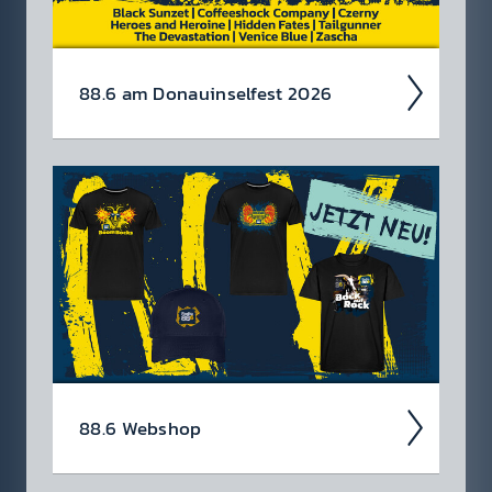
88.6 am Donau­insel­fest 2026
Wir rocken auch heuer das Donau­insel­fest
von 3.-5. Juli!
Avatar, Air­bourne und
Feuer­schwanz head­linen die Bank Austria ­
Radio 88.6 Rock Bühne!
88.6 Web­shop