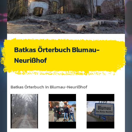
Batkas Örterbuch Blumau-
Neurißhof
Batkas Örterbuch in Blumau-Neurißhof