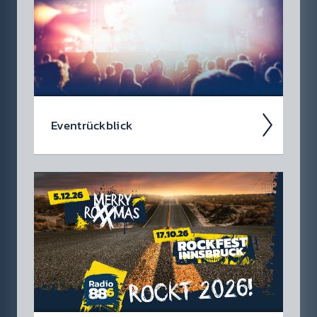
soll­test.
Event­rück­blick
Wir blicken auf coole 88.6 Events zurück.