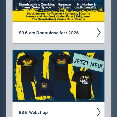
88.6 am Donau­insel­fest 2026
Wir rocken auch heuer das Donau­insel­fest
von 3.-5. Juli!
Avatar, Air­bourne und
Feuer­schwanz head­linen die Bank Austria ­
Radio 88.6 Rock Bühne!
88.6 Web­shop