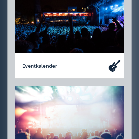
Event­kalen­der
Da soll­test du dabei sein – oder zu­mindest
so tun als ob. Die wir­klich coolen Events, die
du dir heute schon in den Kalen­der ein­tragen
soll­test.