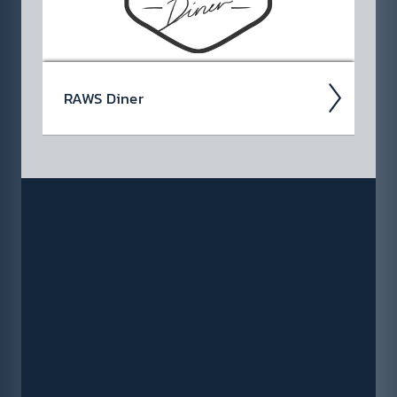
RAWS Diner
Unter dem Motto "Burger, Steaks, Cock­tails
& more" bietet RAWS Diner in Attnang-Puch­
heim seinen Gästen nicht nur eine 0815
Ameri­can Bar, sondern ein...