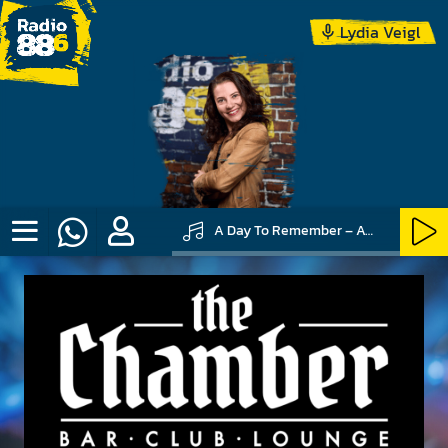
Lydia Veigl
A Day To Remember – All Signs Point To Lauderdale