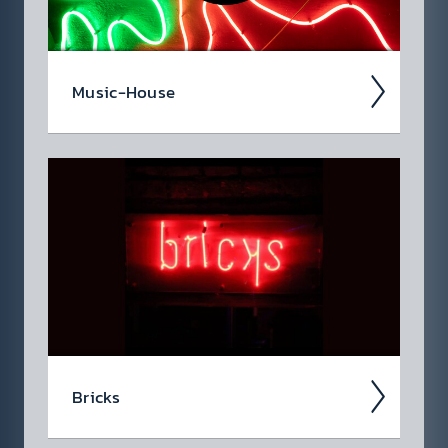
Music-House
Will­kommen im Rock House, der Music &
Event Bar in Graz! Ein Ort, an dem sich alles
um Musik, Atmo­sphäre und be­sondere Er­leb­
nisse dreht!
Bricks