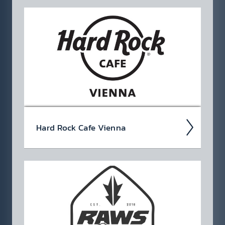
Das Bricks ist der per­fekte Treff­punkt für
lange Abende und unver­gess­liche Nächte.
Unter dem Motto „Music, DJs, Drinks & Dance“
er­wartet dich ein...
Hard Rock Cafe Vienna
Seit über 50 Jahren steht das Hard Rock
Cafe Vienna für Musik, Life­style und hoch­
wertige ameri­kani­sche Küche. Live-Akustik-
Kon­zerte sorgen zu­sätz­lich...