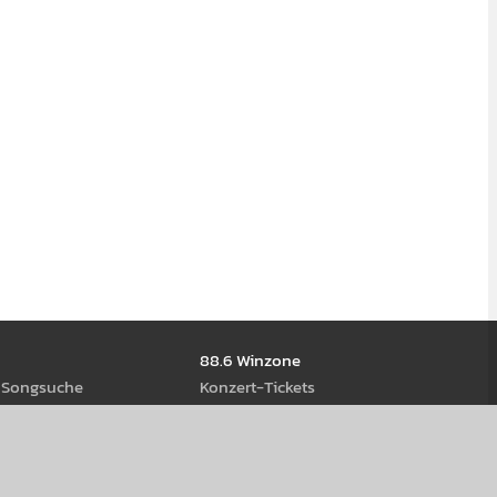
88.6 Winzone
d Song­suche
Kon­zert-Tickets
ews
Gewinn­spiele
ream­s
eiß-Rock Stage 2026