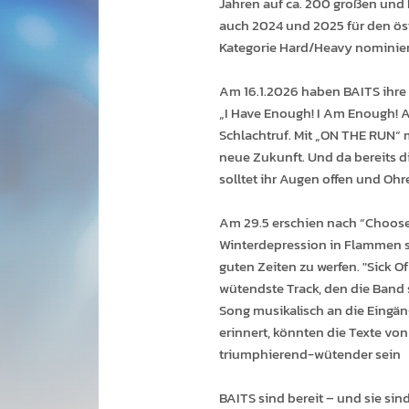
Jahren auf ca. 200 großen und
auch 2024 und 2025 für den ös
Kategorie Hard/Heavy nominier
Am 16.1.2026 haben BAITS ihre 
„I Have Enough! I Am Enough! A
Schlachtruf. Mit „ON THE RUN“ 
neue Zukunft. Und da bereits d
solltet ihr Augen offen und Ohr
Am 29.5 erschien nach “Choose
Winterdepression in Flammen se
guten Zeiten zu werfen. "Sick Of
wütendste Track, den die Band 
Song musikalisch an die Eingän
erinnert, könnten die Texte von
triumphierend-wütender sein
BAITS sind bereit – und sie sind