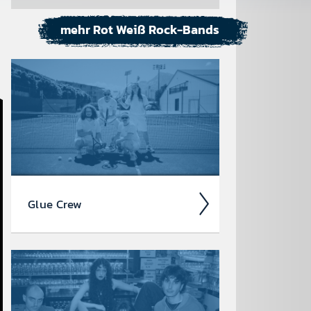
mehr Rot Weiß Rock-Bands
Glue Crew
Mit punki­ger Energie, Ska-Off­beats
und Austro­pop-Schmäh holt die Glue
Crew den Charme der 90er zurück –
voller Tempo, Mundart und Hooks, die