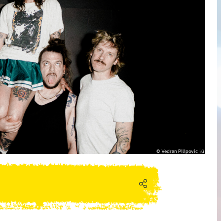
Vedran Pilipovic╠ü