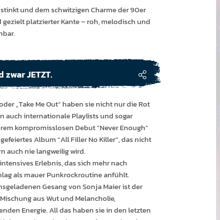
st­inkt und dem schwitz­igen Charme der 90er
 gezielt platz­iert­er Kante – roh, melod­isch und
­bar.
d zwar JETZT.
 oder „Take Me Out“ haben sie nicht nur die Rot
 auch internationale Playlists und sogar
 ihrem kompromisslosen Debut “Never Enough”
 gefeiertes Album “All Filler No Killer”, das nicht
rn auch nie langweilig wird.
 intensives Erlebnis, das sich mehr nach
ag als mauer Punkrockroutine anfühlt.
nsgeladenen Gesang von Sonja Maier ist der
 Mischung aus Wut und Melancholie,
enden Energie. All das haben sie in den letzten