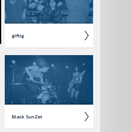
picken...
giftig
giftig – das musik­alische Gegen­gift
für eine toxi­sche Welt. Ent­standen aus
Freund­schaft und über Umwege zu
einer Band ge­wachsen.
Black SunZet