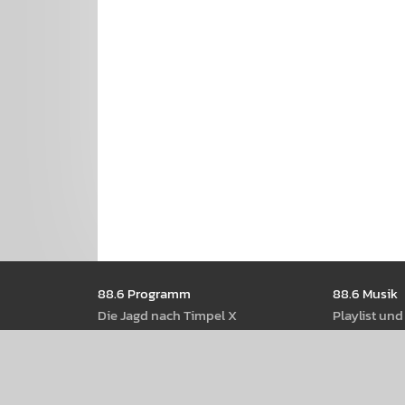
Seitennavigation
88.6 Pro­gramm
88.6 Musik
Die Jagd nach Timpel X
Play­list un
Shows
88.6 Rock­n
Moder­ator­Innen
88.6 Best Of
Radio­thek
88.6 Web­st
Pod­casts
88.6 Rot-W