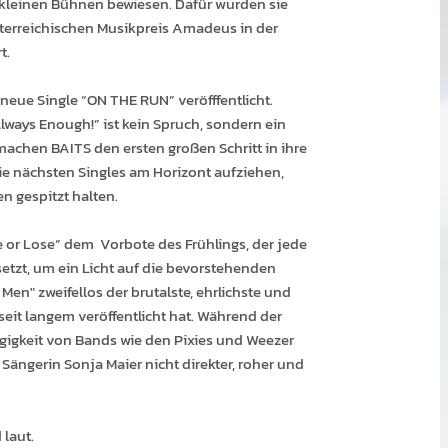
 kleinen Bühnen bewiesen. Dafür wurden sie
terreichischen Musikpreis Amadeus in der
t.
neue Single “ON THE RUN” veröfffentlicht.
lways Enough!” ist kein Spruch, sondern ein
machen BAITS den ersten großen Schritt in ihre
ie nächsten Singles am Horizont aufziehen,
en gespitzt halten.
 or Lose” dem Vorbote des Frühlings, der jede
tzt, um ein Licht auf die bevorstehenden
 Men" zweifellos der brutalste, ehrlichste und
seit langem veröffentlicht hat. Während der
gigkeit von Bands wie den Pixies und Weezer
 Sängerin Sonja Maier nicht direkter, roher und
 laut.