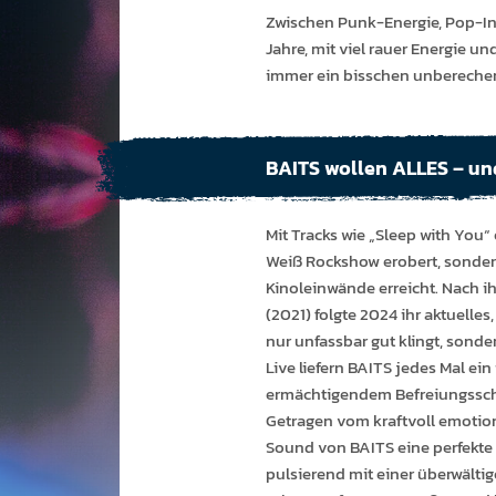
Zwisch­en Punk-Energie, Pop-In
Jahre, mit viel rauer Energie und
immer ein biss­chen unbe­rechen
BAITS wollen ALLES – un
Mit Tracks wie „Sleep with You“
Weiß Rockshow erobert, sondern
Kinoleinwände erreicht. Nach
(2021) folgte 2024 ihr aktuelles,
nur unfassbar gut klingt, sonde
Live liefern BAITS jedes Mal ein
ermächtigendem Befreiungsschl
Getragen vom kraftvoll emotio
Sound von BAITS eine perfekte
pulsierend mit einer überwältig