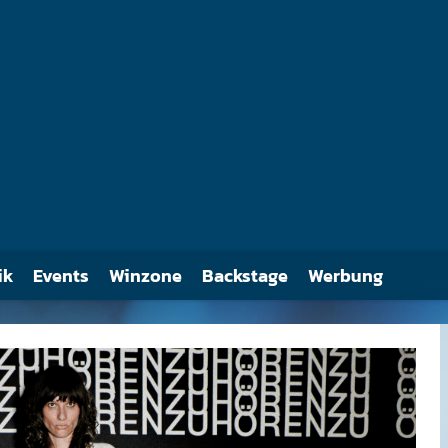
Der Song Bring your Daughter...to the Slaughter wurde ursprünglich für ei
Nightmare On Elm Street-Serie aufgenommen.
ik
Events
Winzone
Backstage
Werbung