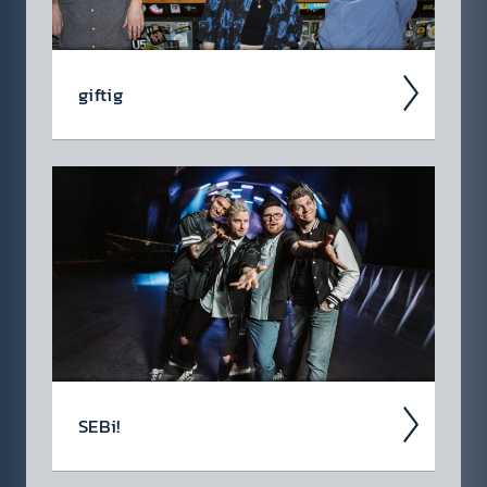
giftig
giftig – das musik­alische Gegen­gift für eine
toxi­sche Welt. Ent­standen aus Freund­schaft
und über Umwege zu einer Band ge­wachsen.
SEBi!