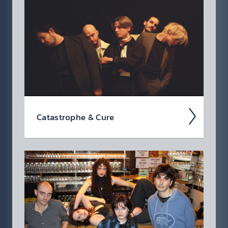
Roman­tik, ewige Bindung und Verlang­en. In
einem Band­namen stehen Tausend Rosen
demnach wohl für gefühl­volle...
Catas­trophe & Cure
Catast­rophe & Cure blicken mittler­weile auf
eine mehr als zehn­jährige Band­geschi­chte
zurück. Seit der Ver­öffen­tlich­ung ihres Debüt­
albums Like Crazy...