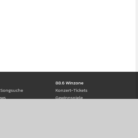
88.6 Winzone
d Song­suche
Kon­zert-Tickets
ews
Gewinn­spiele
ream­s
eiß-Rock Stage 2026
us Öster­reich