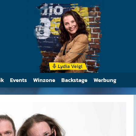
Stilistisch wird die Gr
Britpop zugerechnet, w
Einflüsse aus dem Pos
1970er und dem New Wa
aufweist.
Lydia Veigl
ik
Events
Winzone
Backstage
Werbung