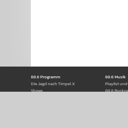
Seitennavigation
88.6 Pro­gramm
88.6 Musik
Die Jagd nach Timpel X
Play­list un
Shows
88.6 Rock­n
Moder­ator­Innen
88.6 Best Of
Radio­thek
88.6 Web­st
Pod­casts
88.6 Rot-W
Rock­musik a