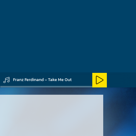
uppe teilweise dem
obei ihre Musik klare
t-Punk der späten
ve der frühen 1980er
Franz Ferdinand – Take Me Out