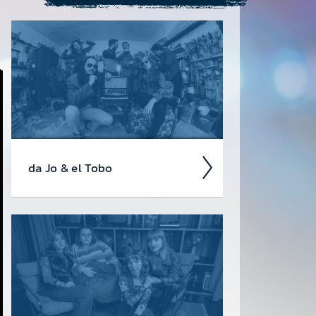
da Jo & el Tobo
Nach einigen Jahren als Solo­
künst­ler in­klusive zwei selbst­
produzi­erter Alben ent­schloss sich Jo
Gschw­eidl Anfang 2020 mit seinem
alten Schul­freund und...