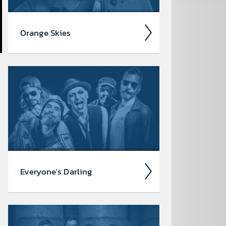
Orange Skies
Orange Skies ist eine junge, rein
weib­liche Pop-/Rock-Band aus Wien,
Öster­reich. Ihr Sound ver­bindet den
klass­ischen Rock der 1970er-Jahre
mit modern­en...
Every­one's Darling
Every­one's Darling sind der
Musical-Dar­steller und Singer-Song­