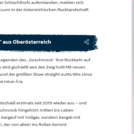
er Schlach­thofs aufer­standen, melden sich
um in der öster­reich­isch­en Rock­land­schaft
 aus Oberösterreich
 Legenden des „Goschnrock“ ihre Rückkehr auf
s wird gschädlt wos des Zeig hoit! Mit neuen
und der größten Show straight outta Wös since
ine neue Ära.
utschädl erstmals seit 2019 wieder aus – und
schnrock hingehört: mitten ins Leben.
 bergauf mit Vollgas, sondern bergab mit
, der von allein ins Rollen kommt.