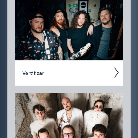
Verti­lizar
Verti­lizar ist eine Alter­native-Metal-Band
aus Öster­reich, die harte Riffs, emo­tionale
Tiefe und eing­ängige Melo­dien zu einem
kraft­vollen Sound vereint...