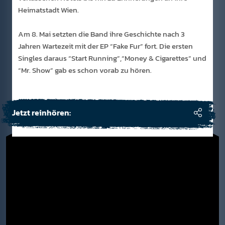
Heimatstadt Wien.
Am 8. Mai setzten die Band ihre Geschichte nach 3
Jahren Wartezeit mit der EP “Fake Fur” fort. Die ersten
Singles daraus “Start Running”,“Money & Cigarettes” und
“Mr. Show” gab es schon vorab zu hören.
Jetzt reinhören: