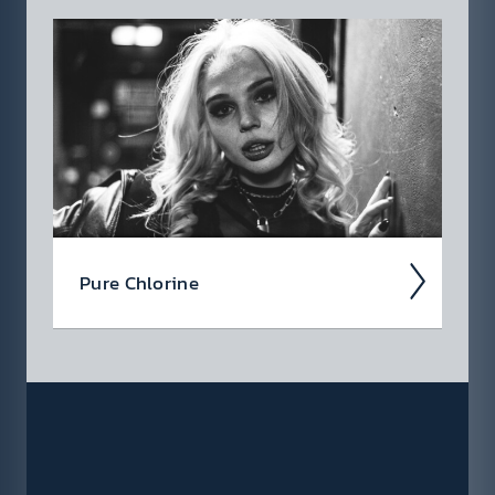
Die Blood­sucking Zombies from Outer
Space (BZfOS) sind eine Wiener Horror‑Punk‑
und Shock‑Rock‑Insti­tution mit einer langen,
eige­nwil­ligen...
Pure Chlor­ine
Schwere Gitarr­enriffs treffen auf pul­sieren­
de elek­troni­sche Beats und kompr­omiss­lose
Pop-Vibes: Pure Chlor­ine vereint rohe
Energie mit emo­tional­en...