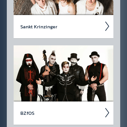
Sankt Krinz­inger
Sankt Krinz­inger liefert Mundart-Blues-
Rock zwi­schen Abriss­birne und Gefühl –
rauch­iger Gesang, drei Gitarr­en, Hammond-
Sound und Texte über Liebe, Leben...
BZfOS