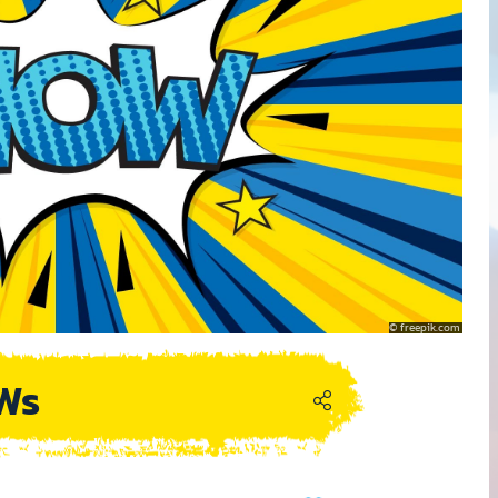
freepik.com
Ws