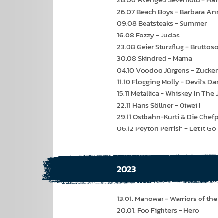
26.07 Beach Boys - Barbara An
09.08 Beatsteaks - Summer
16.08 Fozzy - Judas
23.08 Geier Sturzflug - Bruttos
30.08 Skindred - Mama
04.10 Voodoo Jürgens - Zucker
11.10 Flogging Molly - Devil's D
15.11 Metallica - Whiskey In The 
22.11 Hans Söllner - Oiwei I
29.11 Ostbahn-Kurti & Die Chefp
06.12 Peyton Perrish - Let It Go
2023
13.01. Manowar - Warriors of th
20.01. Foo Fighters - Hero