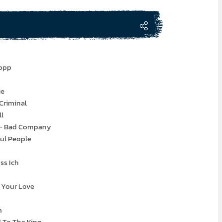
Kopp
ie
Criminal
ll
h - Bad Company
ful People
ss Ich
 Your Love
n
 To The King