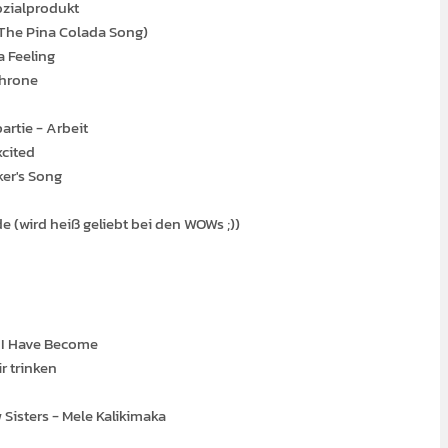
ozialprodukt
(The Pina Colada Song)
 Feeling
Throne
artie - Arbeit
xcited
er's Song
de (wird heiß geliebt bei den WOWs ;))
l I Have Become
r trinken
Sisters - Mele Kalikimaka