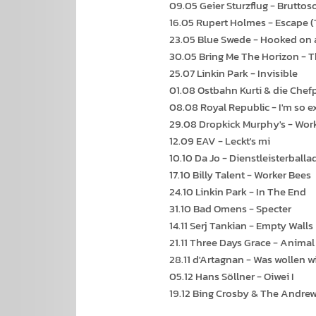
09.05 Geier Sturzflug - Bruttos
16.05 Rupert Holmes - Escape 
23.05 Blue Swede - Hooked on a
30.05 Bring Me The Horizon - 
25.07 Linkin Park - Invisible
01.08 Ostbahn Kurti & die Chefp
08.08 Royal Republic - I'm so e
29.08 Dropkick Murphy's - Work
12.09 EAV - Leckt's mi
10.10 Da Jo - Dienstleisterballa
17.10 Billy Talent - Worker Bees
24.10 Linkin Park - In The End
31.10 Bad Omens - Specter
14.11 Serj Tankian - Empty Walls
21.11 Three Days Grace - Anima
28.11 d'Artagnan - Was wollen wi
05.12 Hans Söllner - Oiwei I
19.12 Bing Crosby & The Andrew 