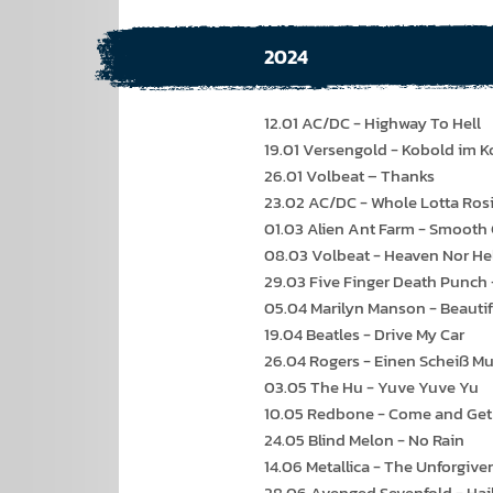
2024
12.01 AC/DC - Highway To Hell
19.01 Versengold - Kobold im 
26.01 Volbeat – Thanks
23.02 AC/DC - Whole Lotta Ros
01.03 Alien Ant Farm - Smooth 
08.03 Volbeat - Heaven Nor He
29.03 Five Finger Death Punc
05.04 Marilyn Manson - Beauti
19.04 Beatles - Drive My Car
26.04 Rogers - Einen Scheiß Mu
03.05 The Hu - Yuve Yuve Yu
10.05 Redbone - Come and Get
24.05 Blind Melon - No Rain
14.06 Metallica - The Unforgive
28.06 Avenged Sevenfold - Hail