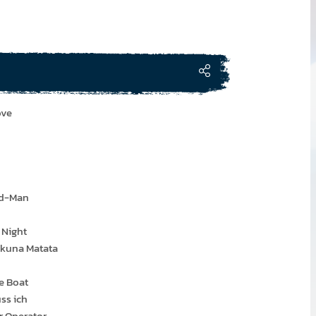
ove
nd-Man
 Night
akuna Matata
he Boat
ss ich
or Operator