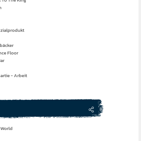
n
ozialprodukt
bäcker
ance Floor
Jar
artie - Arbeit
e World