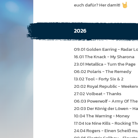
euch dafür? Her damit!
2026
09.01 Golden Earring - Radar L
16.01 The Knack - My Sharona
23.01 Metallica - Turn the Page
06.02 Polaris - The Remedy
13.02 Tool - Forty Six & 2
20.02 Royal Republic - Weeke
27.02 Volbeat - Thanks
06.03 Powerwolf - Army Of The
20.03 Der König der Löwen - H
10.04 The Warning - Money
17.04 Ice Nine Kills - Rocking T
24.04 Rogers - Einen Scheiß mu
08.05 Electric Callboy - Elevat