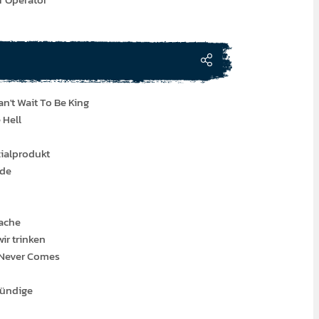
n't Wait To Be King
 Hell
zialprodukt
ade
ache
ir trinken
t Never Comes
kündige