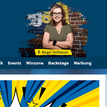
War früher Teil der Red
Birgit Hofbauer
ik
Events
Winzone
Backstage
Werbung