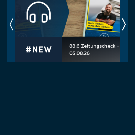
preis. Schnell und einfach. Wie sagen Queen so
schön? No time...
88.6 Zeitungscheck -
05.08.26
-> Mobile Klimageräte: So
ses
vermeiden Sie Kohlenmonoxid-
 die
Vergiftung -> TU entwickelt
ferl
Kühlwände gegen Hitze -> Gesü
altern mit weniger Protein? Was 
neu...