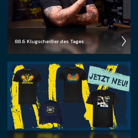
88.6 Klug­scheiß­er des Tages
Haha­ha, da bist du wirk­lich darauf rein­gefal­len?
Tja, so ein­fach machen wir es dir nicht!
Das Klug­
scheiß­er Häf­erl ist natür­lich nicht käuf­lich...