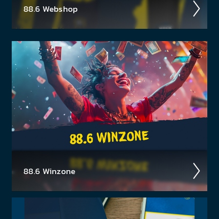
88.6 Web­shop
In unserem Webshop findest du dein Radio 88.6
Lieb­lings­teil mit dem du sicher auf­fällst ✓ Bock auf
Rock T-Shirts ✓ Hoodies ✓ für Damen & Herren
88.6 Winzone
Neues aus der 88.6 Mediathek
Ent­decke hier akt­uelle Gewinn­spiele » Konzert­
tickets & mehr! Klick dich durch zu deinem Traum­