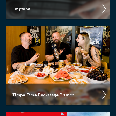
Empfang
Ob über das kla­ss­ische UKW-Radio, über DAB+
oder über die Smart­speaker - hier findest du eine
Über­sicht aller Em­pfangs­wege auf denen du Radio
88.6, das...
Timpel­Time Back­stage Brunch
Wir nehmen euch im Podcast mit hinter die Kulis­