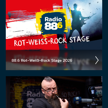
sen der Timpel­Time! Was waren die High­lights der
Woche, was ist rund­herum pas­siert? Jeden Freitag
eine neue...
88.6 Rot-Weiß-Rock Stage 2026
Ös­terrei­chische Musik gehört gefei­ert und geför­
dert! Deshalb wollen wir unsere jungen Küns­
tler:innen und Bands unter­stützen und suchen
unseren neuen...