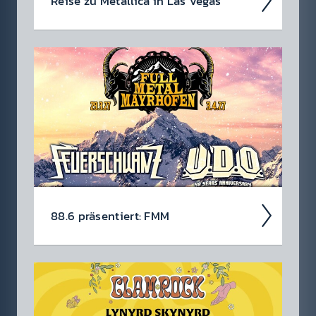
Reise zu Metal­lica in Las Vegas
Wir suchen einen Metal­lica-Megafan für die
88.6 Rock­star­reise zu Metal­lica im Sphere in
Las Vegas am 1. Oktober 2026!
88.6 präsen­tiert: FMM
Das lau­teste Urlaubs­ziel der Alpen ist
zurück – FULL METAL MAYR­HOFEN startet
vom 29. März bis 03. April 2027 in Runde drei