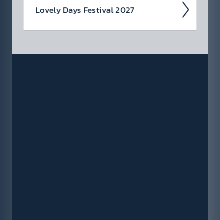
Lovely Days Fes­tival 2027
Erlebe das Lovely Days Fest­­ival 2027 am
03.07.2027 vor dem Schloss­­park Ester­­házy in
Eisen­­stadt!
Jetzt anmel­den und
Tickets gewin­nen!