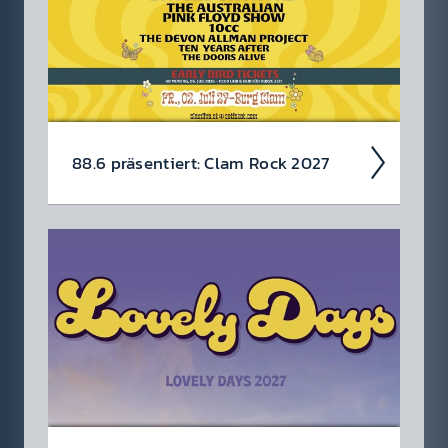
und wir ver­losen Tickets...
88.6 präsen­tiert: Clam Rock 2027
Erlebe das Clam Rock Festi­val 2027 am
02.07.2027 am Fuß der Burg Clam!
Jetzt
an­melden und Tickets gewin­nen!