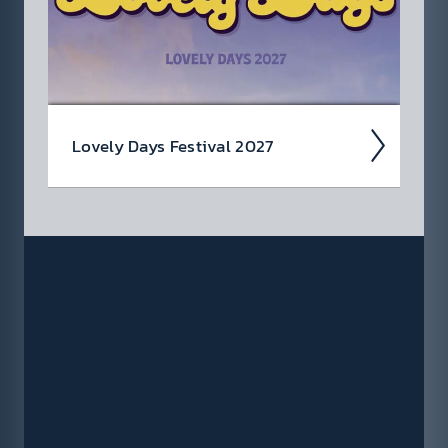
Lovely Days Fes­tival 2027
Erlebe das Lovely Days Fest­­ival 2027 am
03.07.2027 vor dem Schloss­­park Ester­­házy in
Eisen­­stadt!
Jetzt anmel­den und
Tickets gewin­nen!