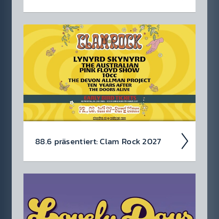
Das lau­teste Urlaubs­ziel der Alpen ist
zurück – FULL METAL MAYR­HOFEN startet
vom 29. März bis 03. April 2027 in Runde drei
und wir ver­losen Tickets...
88.6 präsen­tiert: Clam Rock 2027
Erlebe das Clam Rock Festi­val 2027 am
02.07.2027 am Fuß der Burg Clam!
Jetzt
an­melden und Tickets gewin­nen!