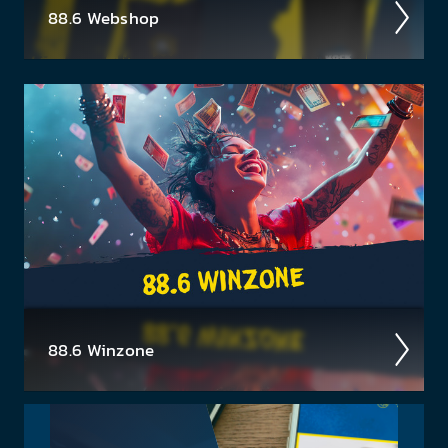
88.6 Web­shop
In unserem Webshop findest du dein Radio 88.6
Lieb­lings­teil mit dem du sicher auf­fällst ✓ Bock auf
Rock T-Shirts ✓ Hoodies ✓ für Damen & Herren
88.6 Winzone
Neues aus der 88.6 Mediathek
Ent­decke hier akt­uelle Gewinn­spiele » Konzert­
tickets & mehr! Klick dich durch zu deinem Traum­