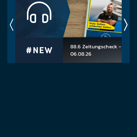
preis. Schnell und einfach. Wie sagen Queen so
schön? No time...
88.6 Zeitungscheck -
06.08.26
-> Hitzesommer werden neue
ses
Realität -> Smartphone wird imm
die
mehr zu digitalen Geldbörse -> B
ferl
Muffel: Jedes dritte Kfz in Österre
blinkt beim Verlasse...