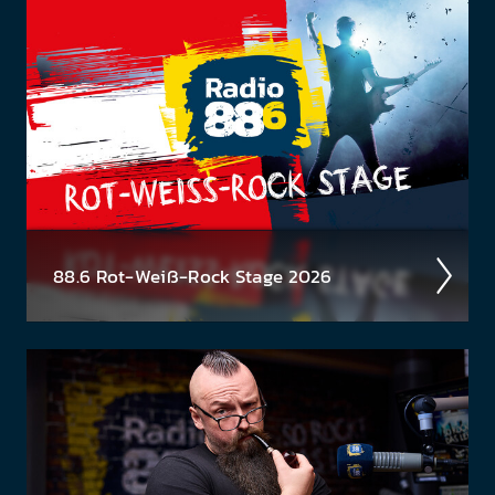
sen der Timpel­Time! Was waren die High­lights der
Woche, was ist rund­herum pas­siert? Jeden Freitag
eine neue...
88.6 Rot-Weiß-Rock Stage 2026
Ös­terrei­chische Musik gehört gefei­ert und geför­
dert! Deshalb wollen wir unsere jungen Küns­
tler:innen und Bands unter­stützen und suchen
unseren neuen...