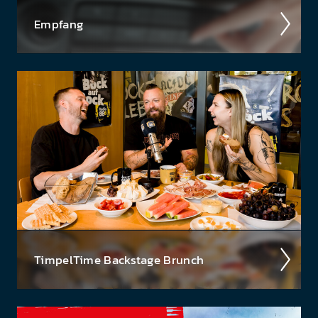
Empfang
Ob über das kla­ss­ische UKW-Radio, über DAB+
oder über die Smart­speaker - hier findest du eine
Über­sicht aller Em­pfangs­wege auf denen du Radio
88.6, das...
Timpel­Time Back­stage Brunch
Wir nehmen euch im Podcast mit hinter die Kulis­