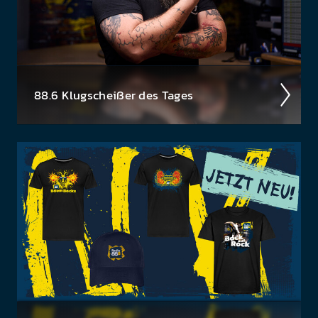
88.6 Klug­scheiß­er des Tages
Haha­ha, da bist du wirk­lich darauf rein­gefal­len?
Tja, so ein­fach machen wir es dir nicht!
Das Klug­
scheiß­er Häf­erl ist natür­lich nicht käuf­lich...