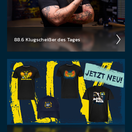
88.6 Klug­scheiß­er des Tages
Haha­ha, da bist du wirk­lich darauf rein­gefal­len?
Tja, so ein­fach machen wir es dir nicht!
Das Klug­
scheiß­er Häf­erl ist natür­lich nicht käuf­lich...