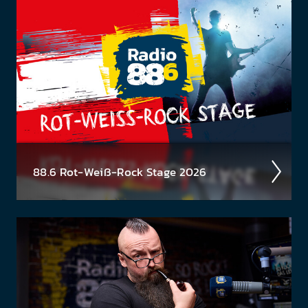
sen der Timpel­Time! Was waren die High­lights der
Woche, was ist rund­herum pas­siert? Jeden Freitag
eine neue...
88.6 Rot-Weiß-Rock Stage 2026
Ös­terrei­chische Musik gehört gefei­ert und geför­
dert! Deshalb wollen wir unsere jungen Küns­
tler:innen und Bands unter­stützen und suchen
unseren neuen...