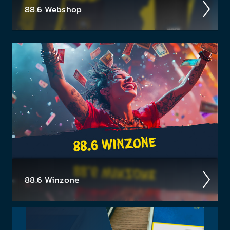
88.6 Web­shop
In unserem Webshop findest du dein Radio 88.6
Lieb­lings­teil mit dem du sicher auf­fällst ✓ Bock auf
Rock T-Shirts ✓ Hoodies ✓ für Damen & Herren
88.6 Winzone
Neues aus der 88.6 Mediathek
Ent­decke hier akt­uelle Gewinn­spiele » Konzert­
tickets & mehr! Klick dich durch zu deinem Traum­