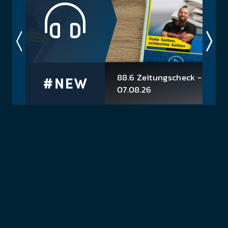
preis. Schnell und einfach. Wie sagen Queen so
schön? No time...
88.6 Zeitungscheck -
07.08.26
Die heutigen Themen: >>
zu
Kinderbetreuung keine Arbeit?
Stocker Aussage sorgt für Aufre
>> Schneckenschleim mit
ust
Superkräften >> James Bond Vill
Sessellif...