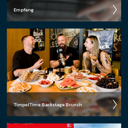
Empfang
Ob über das kla­ss­ische UKW-Radio, über DAB+
oder über die Smart­speaker - hier findest du eine
Über­sicht aller Em­pfangs­wege auf denen du Radio
88.6, das...
Timpel­Time Back­stage Brunch
Wir nehmen euch im Podcast mit hinter die Kulis­