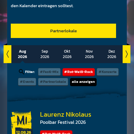
den Kalen­der ein­tragen soll­test.
Partnerlokale
Aug
Sep
Okt
Nov
Dez
J
2026
2026
2026
2026
2026
20
Filter:
Festl-Mix
Rot-Weiß-Rock
Konzerte
Events
Partnerlokale
alle anzeigen
Laurenz Nikolaus
Poolbar Festival 2026
12.08.26
Rot-Weiß-Rock