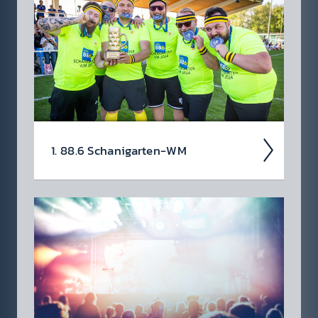
gerockt!
Alle Fotos jetzt hier!
1. 88.6 Schani­garten-WM
Das war die 88.6 Schani­garten-WM am 13.
April 2024 am Sport­platz Himberg!
Die 1. Schani­garten-Helden der Ge­schich­te
heißen Fischa­mender Promü­hummeln!