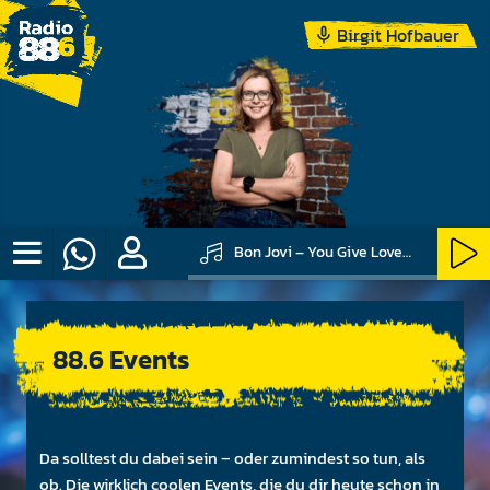
Birgit Hofbauer
Bon Jovi – You Give Love A Bad Name
88.6 Events
Da soll­test du dabei sein – oder zu­mindest so tun, als
ob. Die wir­klich coolen Events, die du dir heute schon in